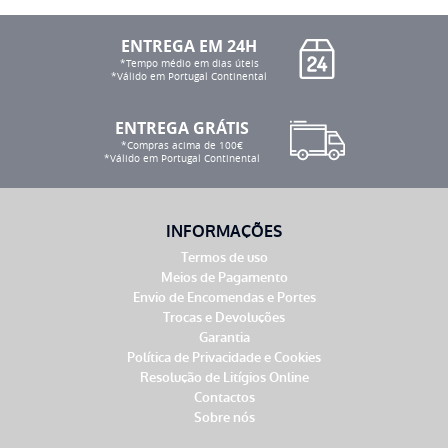
ENTREGA EM 24H
*Tempo médio em dias úteis
*Válido em Portugal Continental
ENTREGA GRÁTIS
*Compras acima de 100€
*Válido em Portugal Continental
INFORMAÇÕES
Termos de uso
Meios de Pagamento
Envio de Encomendas e Portes
Trocas e Devoluções
Garantia
Política de Privacidade e Cookies
Resolução de Litígios Online
Contactos
Sobre nós