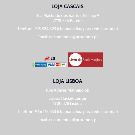
LOJA CASCAIS
Rua Machado dos Santos, 85 Loja A
2775-236 Parede
Telefone: 215 894 893 (chamada fixa para rede nacional)
Email:
encomendas@protennis.pt
LOJA LISBOA
Rua Alferes Malheiro 5B
Lisboa Racket Center
1700-325 Lisboa
Telefone: 966 153 863 (chamada fixa para rede nacional)
Email:
encomendas@protennis.pt