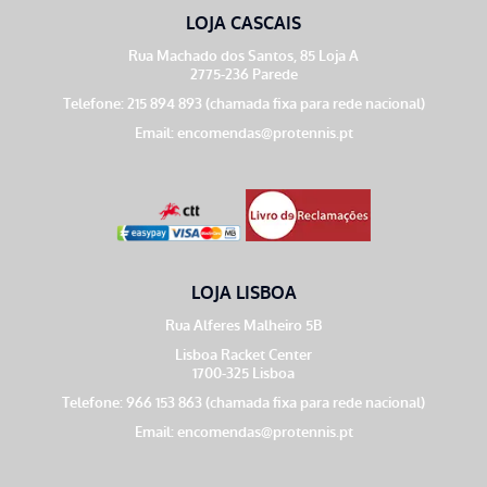
LOJA CASCAIS
Rua Machado dos Santos, 85 Loja A
2775-236 Parede
Telefone: 215 894 893 (chamada fixa para rede nacional)
Email:
encomendas@protennis.pt
LOJA LISBOA
Rua Alferes Malheiro 5B
Lisboa Racket Center
1700-325 Lisboa
Telefone: 966 153 863 (chamada fixa para rede nacional)
Email:
encomendas@protennis.pt