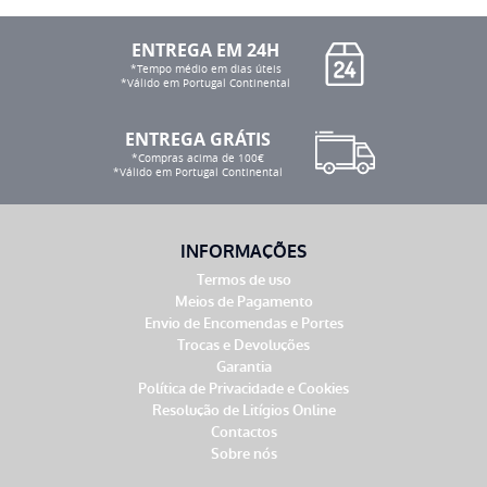
ENTREGA EM 24H
*Tempo médio em dias úteis
*Válido em Portugal Continental
ENTREGA GRÁTIS
*Compras acima de 100€
*Válido em Portugal Continental
INFORMAÇÕES
Termos de uso
Meios de Pagamento
Envio de Encomendas e Portes
Trocas e Devoluções
Garantia
Política de Privacidade e Cookies
Resolução de Litígios Online
Contactos
Sobre nós