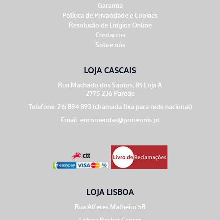
Garantia
Política de Privacidade e Cookies
Resolução de Litígios Online
Contactos
Sobre nós
LOJA CASCAIS
Rua Machado dos Santos, 85 Loja A
2775-236 Parede
Telefone: 215 894 893 (chamada fixa para rede nacional)
Email:
encomendas@protennis.pt
LOJA LISBOA
Rua Alferes Malheiro 5B