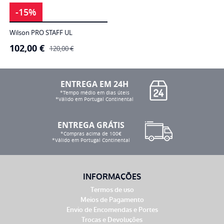
-15%
Wilson PRO STAFF UL
102,00
€
O
O
120,00
€
preço
preço
original
atual
era:
é:
120,00 €.
102,00 €.
ENTREGA EM 24H
*Tempo médio em dias úteis
*Válido em Portugal Continental
ENTREGA GRÁTIS
*Compras acima de 100€
*Válido em Portugal Continental
INFORMAÇÕES
Termos de uso
Meios de Pagamento
Envio de Encomendas e Portes
Trocas e Devoluções