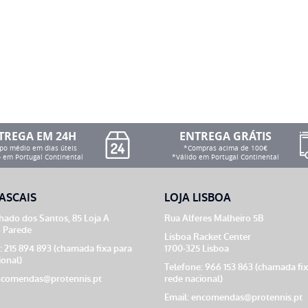
TREGA EM 24H
ENTREGA GRÁTIS
o médio em dias úteis
*Compras acima de 100€
 em Portugal Continental
*Válido em Portugal Continental
ASCAIS
LOJA LISBOA
ado dos Santos, 85 Loja A
Rua Alferes Malheiro 5B
 Parede
Lisboa Racket Center
: 215 894 893 (chamada fixa para
1700-325 Lisboa
ional)
Telefone: 966 153 863 (chamada fi
comendas@protennis.pt
rede nacional)
Email:
encomendas@protennis.pt