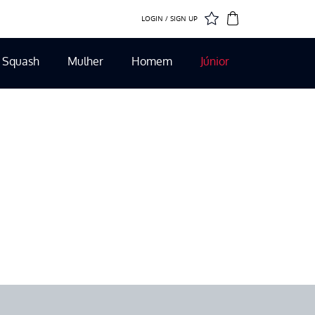
LOGIN / SIGN UP
Squash
Mulher
Homem
Júnior