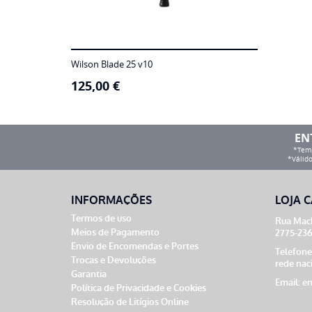
Wilson Blade 25 v10
125,00
€
EN
*Temp
*Válido
INFORMAÇÕES
LOJA C
Termos de uso
Rua Mach
Meios de Pagamento
2775-236
Envio de Encomendas e Portes
Telefone
Trocas e Devoluções
rede nac
Garantia
Email:
en
Política de Privacidade e Cookies
Resolução de Litígios Online