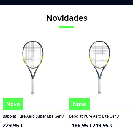
Novidades
Novo
Novo
Babolat Pure Aero Super Lite Gen9
Babolat Pure Aero Lite Gen9
229,95
€
186,95
€
249,95
€
Price
–
range: