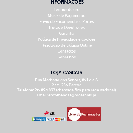
INFORMAÇÕES
Termos de uso
Meios de Pagamento
Envio de Encomendas e Portes
Trocas e Devoluções
Garantia
Política de Privacidade e Cookies
Resolução de Litígios Online
Contactos
Sobre nós
LOJA CASCAIS
Rua Machado dos Santos, 85 Loja A
2775-236 Parede
Telefone: 215 894 893 (chamada fixa para rede nacional)
Email:
encomendas@protennis.pt