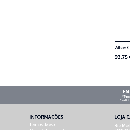
Wilson C
93,75
EN
*Temp
*Válido
INFORMAÇÕES
LOJA C
Termos de uso
Rua Mach