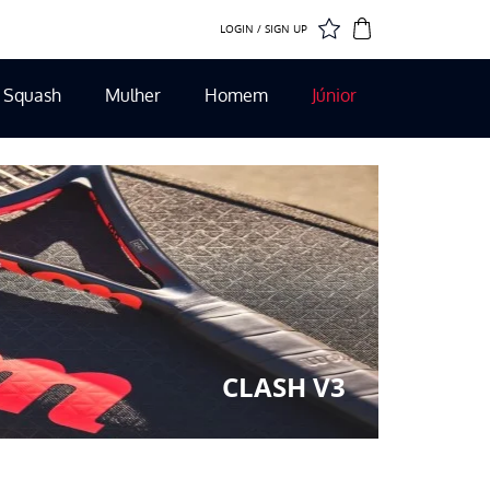
LOGIN / SIGN UP
Squash
Mulher
Homem
Júnior
CLASH V3