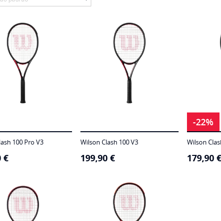
-22%
lash 100 Pro V3
Wilson Clash 100 V3
Wilson Clas
0
€
199,90
€
179,90
O
O
preço
preço
original
atual
era:
é:
230,00 €.
179,90 €.