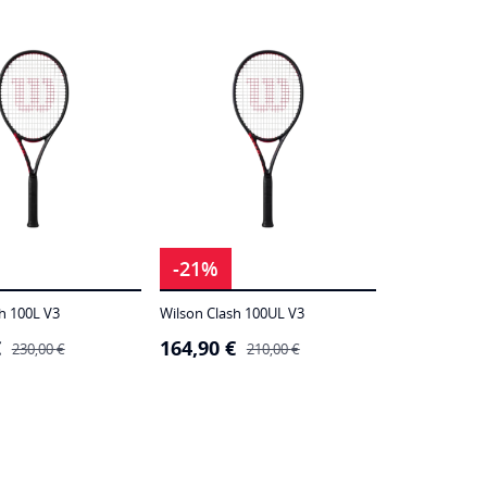
-21%
h 100L V3
Wilson Clash 100UL V3
€
164,90
€
O
O
230,00
€
210,00
€
preço
preço
original
atual
era:
é:
210,00 €.
164,90 €.