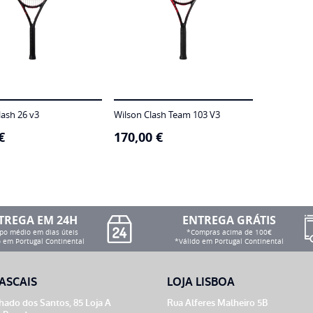
lash 26 v3
Wilson Clash Team 103 V3
€
170,00
€
TREGA EM 24H
ENTREGA GRÁTIS
o médio em dias úteis
*Compras acima de 100€
 em Portugal Continental
*Válido em Portugal Continental
ASCAIS
LOJA LISBOA
ado dos Santos, 85 Loja A
Rua Alferes Malheiro 5B