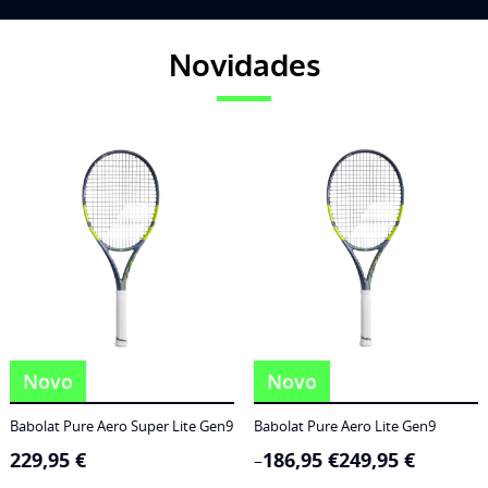
Novidades
Novo
Novo
Babolat Pure Aero Super Lite Gen9
Babolat Pure Aero Lite Gen9
229,95
€
186,95
€
249,95
€
Price
–
range: