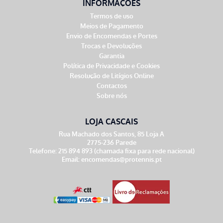
INFORMAÇÕES
Termos de uso
Meios de Pagamento
Envio de Encomendas e Portes
Trocas e Devoluções
Garantia
Política de Privacidade e Cookies
Resolução de Litígios Online
Contactos
Sobre nós
LOJA CASCAIS
Rua Machado dos Santos, 85 Loja A
2775-236 Parede
Telefone: 215 894 893 (chamada fixa para rede nacional)
Email:
encomendas@protennis.pt