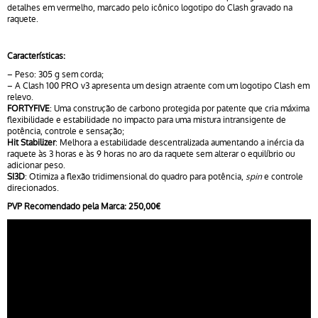
detalhes em vermelho, marcado pelo icônico logotipo do Clash gravado na
raquete.
Características:
– Peso: 305 g sem corda;
– A Clash 100 PRO v3 apresenta um design atraente com um logotipo Clash em
relevo.
FORTYFIVE
: Uma construção de carbono protegida por patente que cria máxima
flexibilidade e estabilidade no impacto para uma mistura intransigente de
potência, controle e sensação;
Hit Stabilizer
: Melhora a estabilidade descentralizada aumentando a inércia da
raquete às 3 horas e às 9 horas no aro da raquete sem alterar o equilíbrio ou
adicionar peso.
SI3D
: Otimiza a flexão tridimensional do quadro para potência,
spin
e controle
direcionados.
PVP Recomendado pela Marca: 250,00€