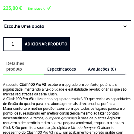
225,00
€
Em stock
Quantidade
ADICIONAR PRODUTO
de
Wilson
Clash
Detalhes
100
produto
Especificações
Avaliações (0)
Pro
V3
A raquete
Clash 100 Pro V3
recebe um upgrade em conforto, potência e
Reverse
jogabilidade, mantendo a flexibilidade e estabilidade revolucionárias que são
marcas registradas da série Clash.
A
Clash 100 Pro V3
utiliza tecnologia patenteada SI3D que revisa as capacidades
de flexão do quadro para uma abordagem mais direcionada à potência.
Maior conforto e melhor perdão fazem com que todos os lugares pareçam o
ponto ideal, resultando em melhor consistência mesmo ao fazer contato
descentralizado. A tampa,
bumper
e
grommets
à base de plantas
Agiplast
reduzem o desperdício e diminuem a pegada ambiental, enquanto o sistema
Click & Go permite a substituição rápida e fácil do
bumper
. O atraente
redesenho do Clash 100 Pro V3 inclui um acabamento em preto grafite com