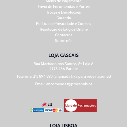
Meios de Pagamento
Envio de Encomendas e Portes
Trocas e Devoluções
Garantia
Política de Privacidade e Cookies
Resolução de Litígios Online
Contactos
Sobre nós
LOJA CASCAIS
Rua Machado dos Santos, 85 Loja A
2775-236 Parede
Telefone: 215 894 893 (chamada fixa para rede nacional)
Email:
encomendas@protennis.pt
LOJA LISBOA