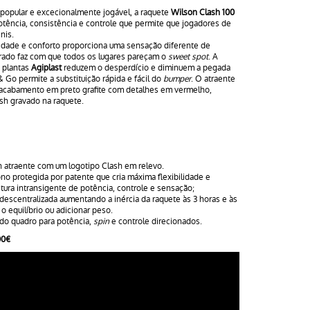
 popular e excecionalmente jogável, a raquete
Wilson Clash 100
potência, consistência e controle que permite que jogadores de
nis.
ilidade e conforto proporciona uma sensação diferente de
orado faz com que todos os lugares pareçam o
sweet spot
. A
 plantas
Agiplast
reduzem o desperdício e diminuem a pegada
 Go permite a substituição rápida e fácil do
bumper
. O atraente
 acabamento em preto grafite com detalhes em vermelho,
sh gravado na raquete.
n atraente com um logotipo Clash em relevo.
no protegida por patente que cria máxima flexibilidade e
tura intransigente de potência, controle e sensação;
 descentralizada aumentando a inércia da raquete às 3 horas e às
o equilíbrio ou adicionar peso.
l do quadro para potência,
spin
e controle direcionados.
00€