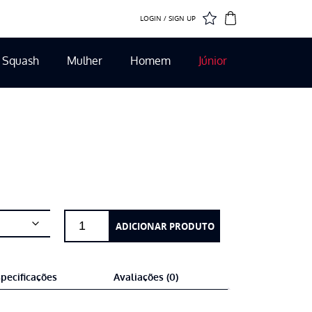
LOGIN / SIGN UP
Squash
Mulher
Homem
Júnior
Quantidade
ADICIONAR PRODUTO
de
Wilson
Clash
pecificações
Avaliações (0)
100
V3