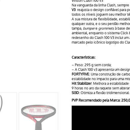
Wilson Clash 100 V3
Na vanguarda da linha Clash, sempre
V3
reajusta o design confiável para 
todos os níveis joguem seu melhor té
A sua mistura de flexibilidade, estab
qualquer outra, e o seu perdão melh
tampa,
bumper
e
grommets
à base de
ambiental, enquanto o sistema Click &
redesenho do Clash 100 V3 inclui um
marcado pelo icônico logotipo do Cla
Características:
– Peso: 295 g sem corda;
– A Clash 100 v3 apresenta um desig
FORTYFIVE
: Uma construção de carbo
estabilidade no impacto para uma mis
Hit Stabilizer
: Melhora a estabilidade
9 horas no aro da raquete sem alterar 
SI3D
: Otimiza a flexão tridimensiona
PVP Recomendado pela Marca: 250,