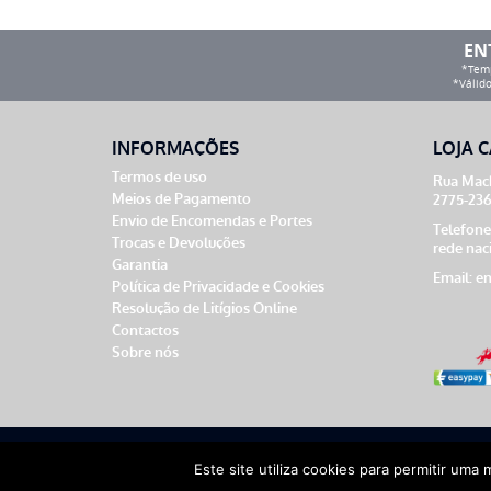
EN
*Temp
*Válido
INFORMAÇÕES
LOJA C
Termos de uso
Rua Mach
Meios de Pagamento
2775-236
Envio de Encomendas e Portes
Telefone
Trocas e Devoluções
rede nac
Garantia
Email:
en
Política de Privacidade e Cookies
Resolução de Litígios Online
Contactos
Sobre nós
Theme by
Meow
Este site utiliza cookies para permitir uma 