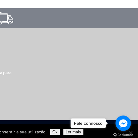
xa para
Fale connosco
Copyright © 2026
ProTennis ©
nsentir a sua utilização.
Ok
Ler mais