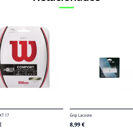
XT 17
Grip Lacoste
€
8,99
€