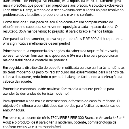
transferência de energia. No entanto, essa rigidez da estrutura também gera
mais vibrações, que podem ser prejudiciais aos braços. A solução exclusiva da
Tecnifibre: X-Damp, a tecnologia desenvolvida com o TecniLab para resolver o
problema das vibrações e proporcionar o máximo conforto.
Como funciona? Uma peça de aço é colocada em um compartimento de
elastômero no cabo para se mover em oposição a cada impacto da bola. O
resultado: 36% menos vibração prejudicial para o braço e menos fadiga.
Comparada à linha anterior, a nova raquete de tênis FIRE 300 Adult representa
uma significativa melhoria de desempenho!
Primeiramente, a ergonomia das seções da cabeça da raquete foi revisada,
apresentando um formato mais quadrado e 5% mais fino para proporcionar
maior estabilidade e controle de potência.
Em seguida, a distribuição de peso foi modificada para se alinhar às tendências
do tênis moderno. O peso foi redistribuído das extremidades para o centro da
cabeça da raquete, reduzindo o peso de balanço e facilitando a aceleração da
cabeça da raquete.
Potência e manobrabilidade máximas fazem dela a raquete perfeita para
atender às demandas do tenista moderno!
Para aprimorar ainda mais o desempenho, o formato do cabo foi refinado. O
objetivo é melhorar a sensibilidade das bordas para facilitar as mudanças de
empunhadura.
Em resumo, a raquete de ténis TECNIFIBRE FIRE 300 Branca e Amarela 645cm²
Adult é o produto ideal para o ténis moderno: potente, com tecnologia de
conforto exclusiva e ultra-manobrável.