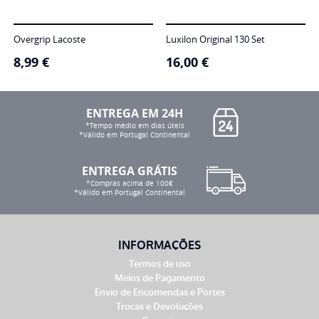
Overgrip Lacoste
Luxilon Original 130 Set
8,99
€
16,00
€
ENTREGA EM 24H
*Tempo médio em dias úteis
*Válido em Portugal Continental
ENTREGA GRÁTIS
*Compras acima de 100€
*Válido em Portugal Continental
INFORMAÇÕES
Termos de uso
Meios de Pagamento
Envio de Encomendas e Portes
Trocas e Devoluções