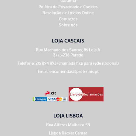
Garantia
Política de Privacidade e Cookies
Resolução de Litígios Online
Contactos
Sobre nós
LOJA CASCAIS
Rua Machado dos Santos, 85 Loja A
2775-236 Parede
Telefone: 215 894 893 (chamada fixa para rede nacional)
Email:
encomendas@protennis.pt
LOJA LISBOA
Rua Alferes Malheiro 5B
Lisboa Racket Center