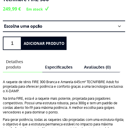
249,99
€
Em stock
Quantidade
ADICIONAR PRODUTO
de
Tecnifibre
FIRE
Detalhes
300
produto
Especificações
Avaliações (0)
A raquete de ténis FIRE 300 Branca e Amarela 645cm² TECNIFIBRE Adult foi
projetada para oferecer potência e conforto graças a uma tecnologia exclusiva:
o X-DAMP.
Na linha FIRE, esta é a raquete mais potente, projetada para jogadores
competitivos. Possui uma estrutura robusta, pesa 300g e tem um padrão de
cordas aberto 16×19 para máxima potência. A melhor escolha para golpes
vencedores e para dominar o ponto.
Para gerar potência, todas as raquetes são projetadas com uma estrutura rígida;
o objetivo é que a estrutura permaneça estável no impacto para máxima