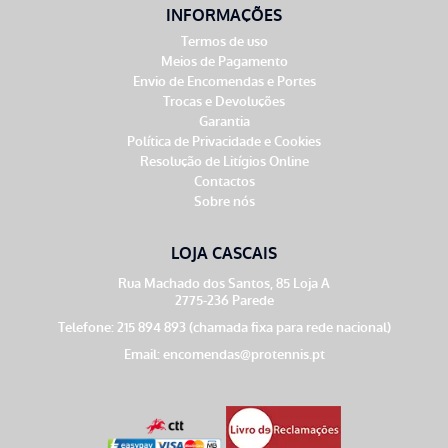
INFORMAÇÕES
Termos de uso
Meios de Pagamento
Envio de Encomendas e Portes
Trocas e Devoluções
Garantia
Política de Privacidade e Cookies
Resolução de Litígios Online
Contactos
Sobre nós
LOJA CASCAIS
Rua Machado dos Santos, 85 Loja A
2775-236 Parede
Telefone: 215 894 893 (chamada fixa para rede nacional)
Email:
encomendas@protennis.pt