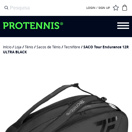
LOGIN / SIGN UP
Início
/
Loja
/
Ténis
/
Sacos de Ténis
/
Tecnifibre
/ SACO Tour Endurance 12R
ULTRA BLACK