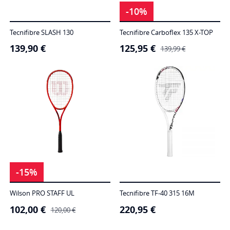
-10%
Tecnifibre SLASH 130
Tecnifibre Carboflex 135 X-TOP
139,90
€
125,95
€
O
O
139,99
€
preço
preço
original
atual
era:
é:
139,99 €.
125,95 €.
-15%
Wilson PRO STAFF UL
Tecnifibre TF-40 315 16M
102,00
€
220,95
€
O
O
120,00
€
preço
preço
original
atual