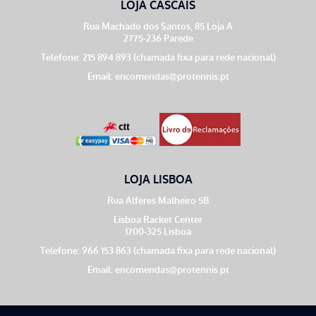
LOJA CASCAIS
Rua Machado dos Santos, 85 Loja A
2775-236 Parede
Telefone: 215 894 893 (chamada fixa para rede nacional)
Email:
encomendas@protennis.pt
LOJA LISBOA
Rua Alferes Malheiro 5B
Lisboa Racket Center
1700-325 Lisboa
Telefone: 966 153 863 (chamada fixa para rede nacional)
Email:
encomendas@protennis.pt