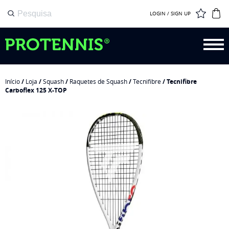
LOGIN / SIGN UP
Início
/
Loja
/
Squash
/
Raquetes de Squash
/
Tecnifibre
/ Tecnifibre
Carboflex 125 X-TOP