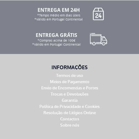
era:
é:
120,00 €.
102,00 €.
ENTREGA EM 24H
*Tempo médio em dias úteis
*Válido em Portugal Continental
ENTREGA GRÁTIS
*Compras acima de 100€
*Válido em Portugal Continental
INFORMAÇÕES
Termos de uso
Meios de Pagamento
Envio de Encomendas e Portes
Trocas e Devoluções
Garantia
Política de Privacidade e Cookies
Resolução de Litígios Online
Contactos
Sobre nós