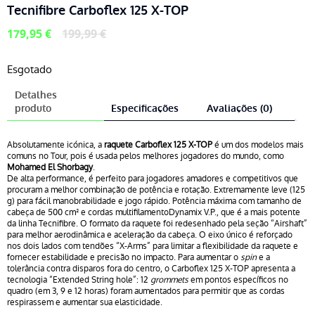
Tecnifibre Carboflex 125 X-TOP
O
O
179,95
€
199,99
€
preço
preço
original
atual
Esgotado
era:
é:
199,99 €.
179,95 €.
Detalhes
produto
Especificações
Avaliações (0)
Absolutamente icónica, a
raquete Carboflex 125 X-TOP
é um dos modelos mais
comuns no Tour, pois é usada pelos melhores jogadores do mundo, como
Mohamed El Shorbagy
.
De alta performance, é perfeito para jogadores amadores e competitivos que
procuram a melhor combinação de potência e rotação. Extremamente leve (125
g) para fácil manobrabilidade e jogo rápido. Potência máxima com tamanho de
cabeça de 500 cm² e cordas multifilamentoDynamix V.P., que é a mais potente
da linha Tecnifibre. O formato da raquete foi redesenhado pela seção “Airshaft”
para melhor aerodinâmica e aceleração da cabeça. O eixo único é reforçado
nos dois lados com tendões “X-Arms” para limitar a flexibilidade da raquete e
fornecer estabilidade e precisão no impacto. Para aumentar o
spin
e a
tolerância contra disparos fora do centro, o Carboflex 125 X-TOP apresenta a
tecnologia “Extended String hole”: 12
grommets
em pontos específicos no
quadro (em 3, 9 e 12 horas) foram aumentados para permitir que as cordas
respirassem e aumentar sua elasticidade.