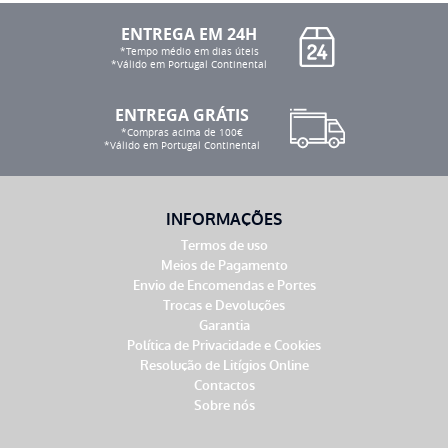
ENTREGA EM 24H
*Tempo médio em dias úteis
*Válido em Portugal Continental
ENTREGA GRÁTIS
*Compras acima de 100€
*Válido em Portugal Continental
INFORMAÇÕES
Termos de uso
Meios de Pagamento
Envio de Encomendas e Portes
Trocas e Devoluções
Garantia
Política de Privacidade e Cookies
Resolução de Litígios Online
Contactos
Sobre nós