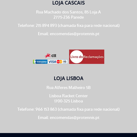
LOJA CASCAIS
Rua Machado dos Santos, 85 Loja A
2775-236 Parede
Telefone: 215 894 893 (chamada fixa para rede nacional)
Email:
encomendas@protennis.pt
LOJA LISBOA
Rua Alferes Malheiro 5B
Lisboa Racket Center
1700-325 Lisboa
Telefone: 966 153 863 (chamada fixa para rede nacional)
Email:
encomendas@protennis.pt