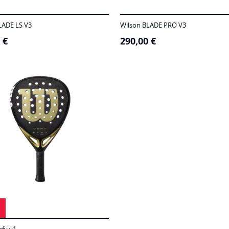
LADE LS V3
Wilson BLADE PRO V3
0
€
290,00
€
efy v1