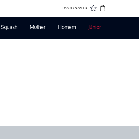
LOGIN / SIGN UP
Squash
Mulher
Homem
Júnior