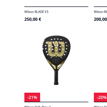
Wilson BLADE V3
Wilson B
250,00
€
200,0
-21%
-20%
Wilson Defy Pro v1
Wilson D