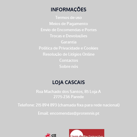
INFORMAÇÕES
Termos de uso
Meios de Pagamento
Envio de Encomendas e Portes
Trocas e Devoluções
Garantia
Política de Privacidade e Cookies
Resolução de Litígios Online
Contactos
Sobre nós
LOJA CASCAIS
Rua Machado dos Santos, 85 Loja A
2775-236 Parede
Telefone: 215 894 893 (chamada fixa para rede nacional)
Email:
encomendas@protennis.pt