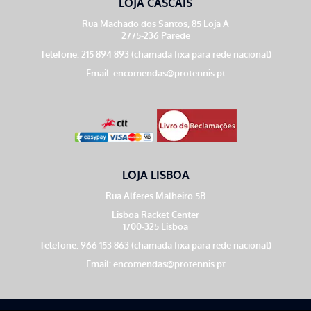
LOJA CASCAIS
Rua Machado dos Santos, 85 Loja A
2775-236 Parede
Telefone: 215 894 893 (chamada fixa para rede nacional)
Email:
encomendas@protennis.pt
LOJA LISBOA
Rua Alferes Malheiro 5B
Lisboa Racket Center
1700-325 Lisboa
Telefone: 966 153 863 (chamada fixa para rede nacional)
Email:
encomendas@protennis.pt