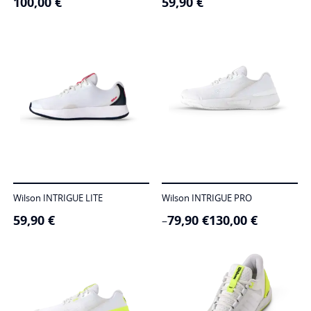
100,00
€
59,90
€
Wilson INTRIGUE LITE
Wilson INTRIGUE PRO
59,90
€
79,90
€
130,00
€
Price
–
range:
79,90 €
through
130,00 €