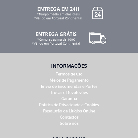
ENTREGA EM 24H
*Tempo médio em dias úteis
*Válido em Portugal Continental
ENTREGA GRÁTIS
*Compras acima de 100€
*Válido em Portugal Continental
INFORMAÇÕES
Termos de uso
Meios de Pagamento
Envio de Encomendas e Portes
Trocas e Devoluções
Garantia
Política de Privacidade e Cookies
Resolução de Litígios Online
Contactos
Sobre nós