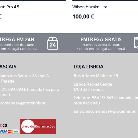
ush Pro 4.5
Wilson Hurakn Lite
€
100,00
€
TREGA EM 24H
ENTREGA GRÁTIS
o médio em dias úteis
*Compras acima de 100€
 em Portugal Continental
*Válido em Portugal Continental
ASCAIS
LOJA LISBOA
ado dos Santos, 85 Loja A
Rua Alferes Malheiro 5B
 Parede
Lisboa Racket Center
: 215 894 893 (chamada fixa para
1700-325 Lisboa
ional)
Telefone: 966 153 863 (chamada fi
comendas@protennis.pt
rede nacional)
Email:
encomendas@protennis.pt