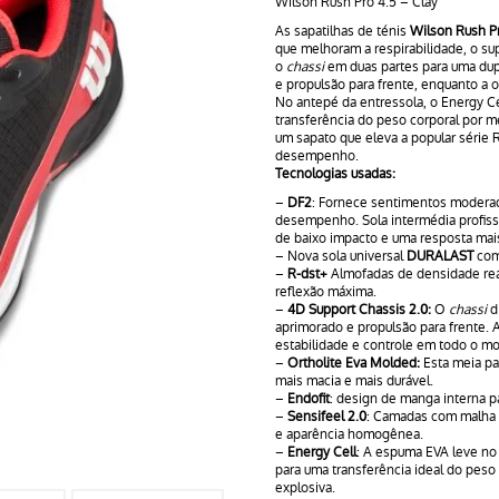
Wilson Rush Pro 4.5 – Clay
As sapatilhas de ténis
Wilson Rush P
que melhoram a respirabilidade, o sup
o
chassi
em duas partes para uma dupl
e propulsão para frente, enquanto a o
No antepé da entressola, o Energy Ce
transferência do peso corporal por m
um sapato que eleva a popular série
desempenho.
Tecnologias usadas:
–
DF2
: Fornece sentimentos moderado
desempenho. Sola intermédia profiss
de baixo impacto e uma resposta mais
– Nova sola universal
DURALAST
com 
–
R-dst+
Almofadas de densidade rea
reflexão máxima.
–
4D Support Chassis 2.0:
O
chassi
d
aprimorado e propulsão para frente. 
estabilidade e controle em todo o m
–
Ortholite Eva Molded:
Esta meia pa
mais macia e mais durável.
–
Endofit
: design de manga interna pa
–
Sensifeel 2.0
: Camadas com malha tr
e aparência homogênea.
–
Energy Cell
: A espuma EVA leve no
para uma transferência ideal do peso
explosiva.