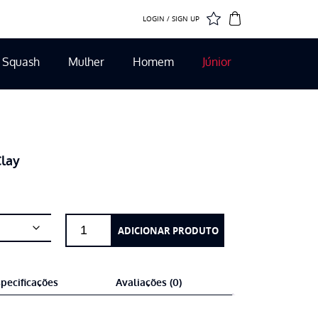
LOGIN / SIGN UP
Squash
Mulher
Homem
Júnior
Clay
Quantidade
ADICIONAR PRODUTO
de
Wilson
Rush
pecificações
Avaliações (0)
Pro
4.5