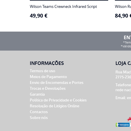
Wilson Teams Crewneck Infrared Script
Wilson R
49,90
€
84,90
EN
*Temp
*Válido
INFORMAÇÕES
LOJA C
Termos de uso
Rua Mach
Meios de Pagamento
2775-236
Envio de Encomendas e Portes
Telefone
Trocas e Devoluções
rede nac
Garantia
Email:
en
Política de Privacidade e Cookies
Resolução de Litígios Online
Contactos
Sobre nós