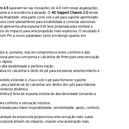
-
Clay
ro 4.5
baseiam-se nas inovações do 4.0 com novas atualizações
orte e a resistência à abrasão. O
4D Support Chassis 2.0
divide
a finalidade: uma parte corre sob o pé para suporte aprimorado
utra corre lateralmente para estabilidade e controle adicionais.
ll apresenta uma espuma EVA leve projetada para otimizar a
eio do impacto para uma propulsão mais explosiva. O resultado é
 Rush Pro a novos patamares tanto em design quanto em
s e, portanto, traz um compromisso entre conforto e alto
ional precisa com ponta e calcanhar de 9mm para uma sensação
 rápida.
alta durabilidade e perfeita tração.
tiva no calcanhar e dedo do pé para excelente amortecimento e
ividido estende o
chassi
sob o pé para fornecer suporte
A peça lateral vai do calcanhar aos dedos dos pés para máxima
ovimento dinâmico.
lmilha é feita de espuma ortolita de alta densidade tornando-a
ra conforto e sensação intuitiva.
atada para maior respirabilidade, sensibilidade, apoio, conforto
 antepé da entressola proporciona uma sensação mais suave
 corporal através do impacto, criando uma aceleração mais