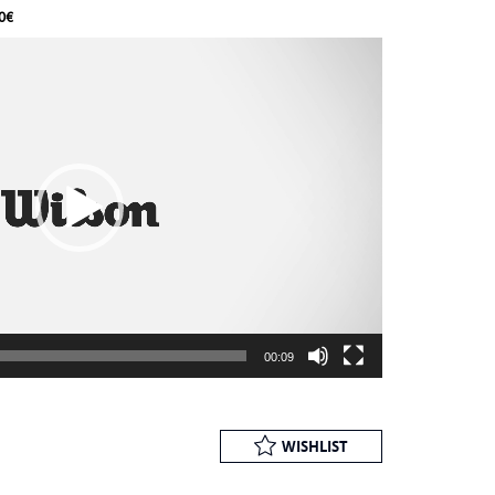
0€
00:09
WISHLIST