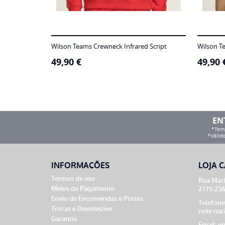
Wilson Teams Crewneck Infrared Script
Wilson T
49,90
€
49,90
EN
*Temp
*Válido
INFORMAÇÕES
LOJA C
Termos de uso
Rua Mach
Meios de Pagamento
2775-236
Envio de Encomendas e Portes
Telefone
Trocas e Devoluções
rede nac
Garantia
Email:
en