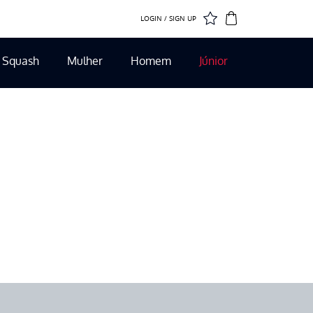
LOGIN / SIGN UP
Squash
Mulher
Homem
Júnior