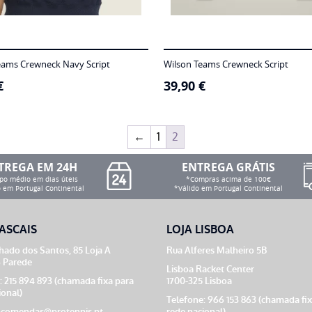
eams Crewneck Navy Script
Wilson Teams Crewneck Script
€
39,90
€
←
1
2
TREGA EM 24H
ENTREGA GRÁTIS
o médio em dias úteis
*Compras acima de 100€
 em Portugal Continental
*Válido em Portugal Continental
ASCAIS
LOJA LISBOA
ado dos Santos, 85 Loja A
Rua Alferes Malheiro 5B
 Parede
Lisboa Racket Center
: 215 894 893 (chamada fixa para
1700-325 Lisboa
ional)
Telefone: 966 153 863 (chamada fi
comendas@protennis.pt
rede nacional)