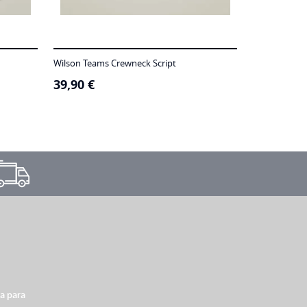
Wilson Teams Crewneck Script
39,90
€
xa para