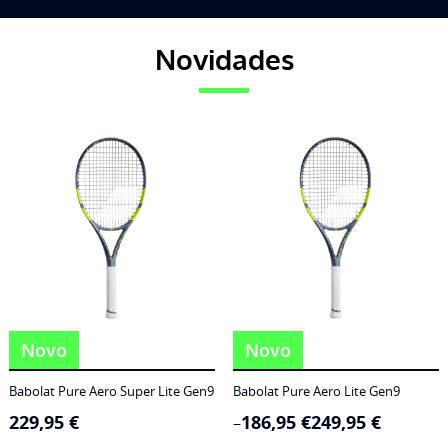
Novidades
Novo
Novo
Babolat Pure Aero Super Lite Gen9
Babolat Pure Aero Lite Gen9
229,95
€
186,95
€
249,95
€
Price
–
range: