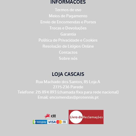
INFORMAÇÕES
Termos de uso
Meios de Pagamento
Envio de Encomendas e Portes
Trocas e Devoluções
Garantia
Política de Privacidade e Cookies
Resolução de Litígios Online
Contactos
Sobre nós
LOJA CASCAIS
Rua Machado dos Santos, 85 Loja A
2775-236 Parede
Telefone: 215 894 893 (chamada fixa para rede nacional)
Email:
encomendas@protennis.pt