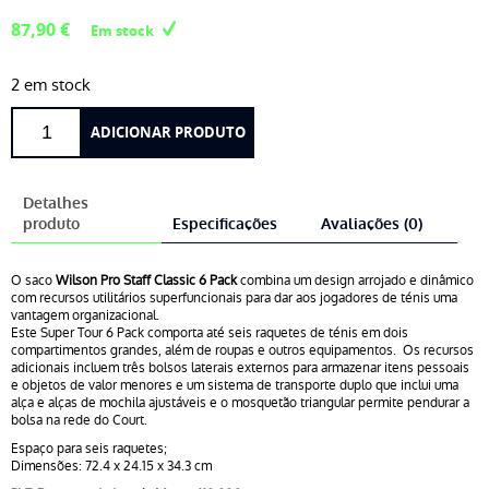
87,90
€
Em stock
2 em stock
Quantidade
ADICIONAR PRODUTO
de
Wilson
Pro
Detalhes
Staff
produto
Especificações
Avaliações (0)
Classic
6
O saco
Wilson Pro Staff Classic 6 Pack
combina um design arrojado e dinâmico
Pack
com recursos utilitários superfuncionais para dar aos jogadores de ténis uma
vantagem organizacional.
Este Super Tour 6 Pack comporta até seis raquetes de ténis em dois
compartimentos grandes, além de roupas e outros equipamentos. Os recursos
adicionais incluem três bolsos laterais externos para armazenar itens pessoais
e objetos de valor menores e um sistema de transporte duplo que inclui uma
alça e alças de mochila ajustáveis e o mosquetão triangular permite pendurar a
bolsa na rede do Court.
Espaço para seis raquetes;
Dimensões: 72.4 x 24.15 x 34.3 cm