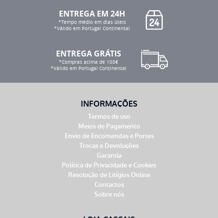
ENTREGA EM 24H
*Tempo médio em dias úteis
*Válido em Portugal Continental
ENTREGA GRÁTIS
*Compras acima de 100€
*Válido em Portugal Continental
INFORMAÇÕES
Termos de uso
Meios de Pagamento
Envio de Encomendas e Portes
Trocas e Devoluções
Garantia
Política de Privacidade e Cookies
Resolução de Litígios Online
Contactos
Sobre nós