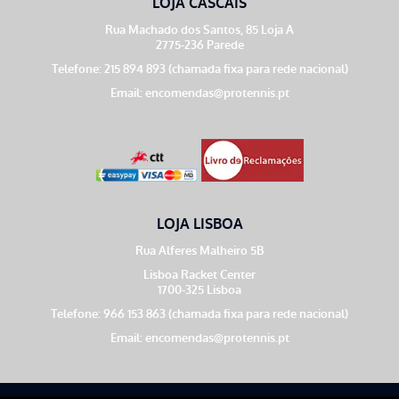
LOJA CASCAIS
Rua Machado dos Santos, 85 Loja A
2775-236 Parede
Telefone: 215 894 893 (chamada fixa para rede nacional)
Email:
encomendas@protennis.pt
LOJA LISBOA
Rua Alferes Malheiro 5B
Lisboa Racket Center
1700-325 Lisboa
Telefone: 966 153 863 (chamada fixa para rede nacional)
Email:
encomendas@protennis.pt