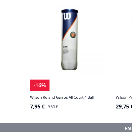
-16%
Wilson Roland Garros All Court 4 Ball
Wilson P
7,95
€
29,75
O
O
9,50
€
preço
preço
original
atual
era:
é:
9,50 €.
7,95 €.
EN