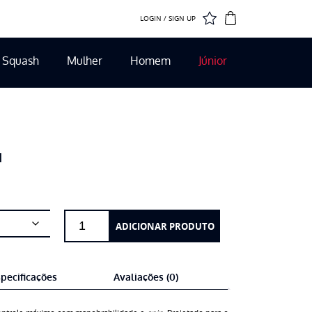
LOGIN / SIGN UP
Squash
Mulher
Homem
Júnior
M
Quantidade
ADICIONAR PRODUTO
de
Tecnifibre
TF-
pecificações
Avaliações (0)
40
315