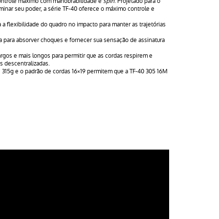
16M
ontrole máximo com manobrabilidade e
spin
. Projetado para o
minar seu poder, a série TF-40 oferece o máximo controle e
a flexibilidade do quadro no impacto para manter as trajetórias
 para absorver choques e fornecer sua sensação de assinatura
gos e mais longos para permitir que as cordas respirem e
 descentralizadas.
e 315g e o padrão de cordas 16×19 permitem que a TF-40 305 16M