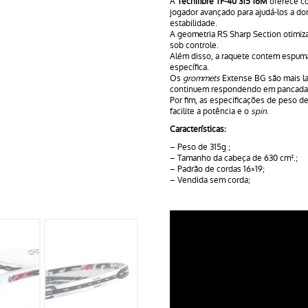
A
Tecnifibre TF-40 315 16M
oferece c
jogador avançado para ajudá-los a do
estabilidade.
A geometria RS Sharp Section otimiza 
sob controle.
Além disso, a raquete contem espuma
específica.
Os
grommets
Extense BG são mais lar
continuem respondendo em pancadas
Por fim, as especificações de peso d
facilite a potência e o
spin
.
Características:
– Peso de 315g ;
– Tamanho da cabeça de 630 cm².;
– Padrão de cordas 16×19;
– Vendida sem corda;