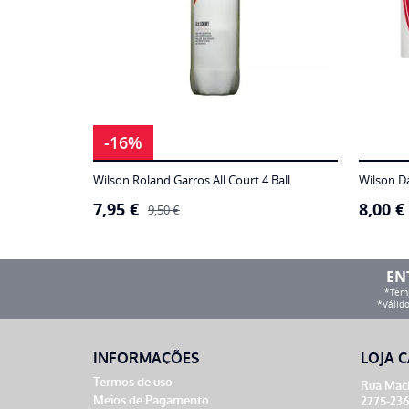
-16%
Wilson Roland Garros All Court 4 Ball
Wilson Da
7,95
€
8,00
€
O
O
9,50
€
preço
preço
original
atual
era:
é:
9,50 €.
7,95 €.
EN
*Temp
*Válido
INFORMAÇÕES
LOJA C
Termos de uso
Rua Mach
Meios de Pagamento
2775-236