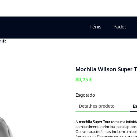
Ténis
Padel
hift
Mochila Wilson Super T
80,75
€
Esgotado
Detalhes produto
Es
A
mochila Super Tour
tem uma infinid
compartimento principal para laptops 
Outras características incluem um bol
forrado com
Thermoguard
para mante