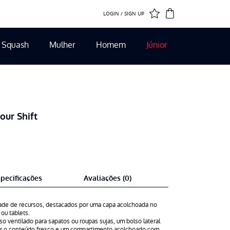
LOGIN / SIGN UP
Squash
Mulher
Homem
Júnior
our Shift
pecificações
Avaliações (0)
ade de recursos, destacados por uma capa acolchoada no
ou tablets.
so ventilado para sapatos ou roupas sujas, um bolso lateral
r o conteúdo fresco e um compartimento acolchoado com