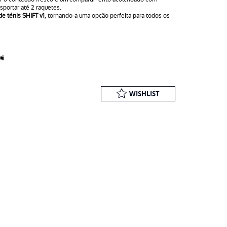
sportar até 2 raquetes.
de ténis SHIFT v1
, tornando-a uma opção perfeita para todos os
0€
WISHLIST