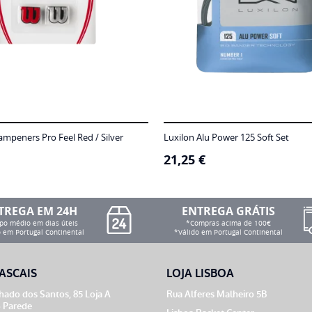
mpeners Pro Feel Red / Silver
Luxilon Alu Power 125 Soft Set
21,25
€
TREGA EM 24H
ENTREGA GRÁTIS
o médio em dias úteis
*Compras acima de 100€
 em Portugal Continental
*Válido em Portugal Continental
ASCAIS
LOJA LISBOA
ado dos Santos, 85 Loja A
Rua Alferes Malheiro 5B
 Parede