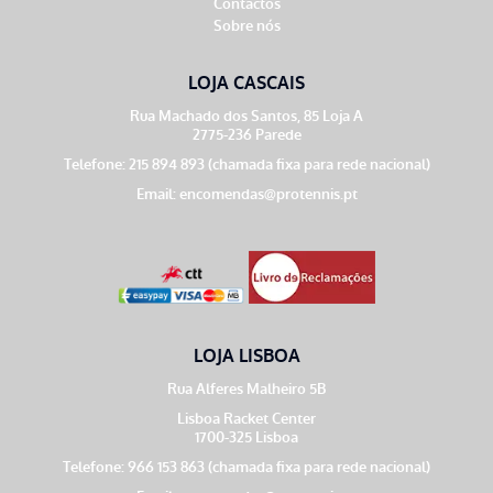
Contactos
Sobre nós
LOJA CASCAIS
Rua Machado dos Santos, 85 Loja A
2775-236 Parede
Telefone: 215 894 893 (chamada fixa para rede nacional)
Email:
encomendas@protennis.pt
LOJA LISBOA
Rua Alferes Malheiro 5B
Lisboa Racket Center
1700-325 Lisboa
Telefone: 966 153 863 (chamada fixa para rede nacional)