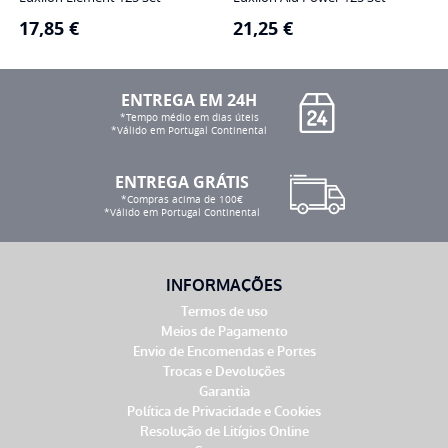
17,85
€
21,25
€
ENTREGA EM 24H
*Tempo médio em dias úteis
*Válido em Portugal Continental
ENTREGA GRÁTIS
*Compras acima de 100€
*Válido em Portugal Continental
INFORMAÇÕES
Termos de uso
Meios de Pagamento
Envio de Encomendas e Portes
Trocas e Devoluções
Garantia
Política de Privacidade e Cookies
Resolução de Litígios Online