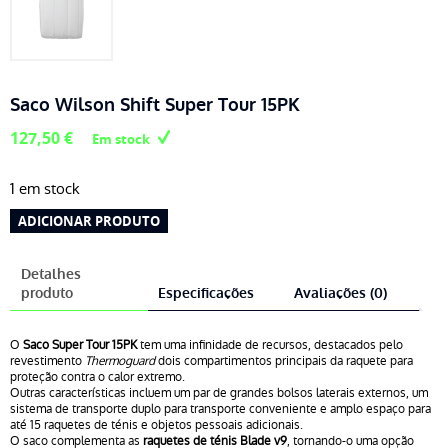
Saco Wilson Shift Super Tour 15PK
127,50
€
Em stock
1 em stock
Quantidade
ADICIONAR PRODUTO
de
Saco
Detalhes
Wilson
produto
Especificações
Avaliações (0)
Shift
Super
O
Saco Super Tour 15PK
tem uma infinidade de recursos, destacados pelo
Tour
revestimento
Thermoguard
dois compartimentos principais da raquete para
proteção contra o calor extremo.
15PK
Outras características incluem um par de grandes bolsos laterais externos, um
sistema de transporte duplo para transporte conveniente e amplo espaço para
até 15 raquetes de ténis e objetos pessoais adicionais.
O saco complementa as
raquetes de ténis Blade v9
, tornando-o uma opção