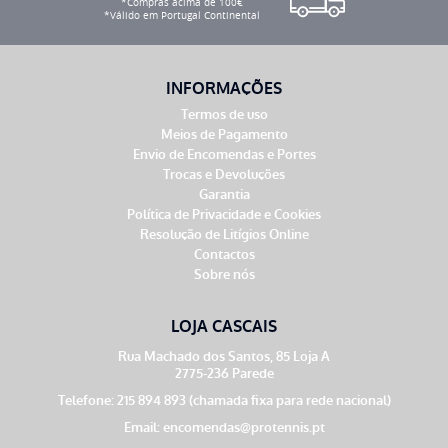
*Compras acima de 100€
*Válido em Portugal Continental
INFORMAÇÕES
Termos de uso
Meios de Pagamento
Envio de Encomendas e Portes
Trocas e Devoluções
Garantia
Política de Privacidade e Cookies
Resolução de Litígios Online
Contactos
Sobre nós
LOJA CASCAIS
Rua Machado dos Santos, 85 Loja A
2775-236 Parede
Telefone: 215 894 893 (chamada fixa para rede nacional)
Email:
encomendas@protennis.pt