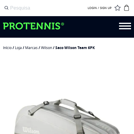
LOGIN / SIGN UP
Início
/
Loja
/
Marcas
/
Wilson
/ Saco Wilson Team 6PK