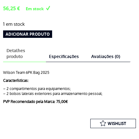
56,25
€
Em stock
1 em stock
Quantidade
ADICIONAR PRODUTO
de
Saco
Detalhes
Wilson
produto
Especificações
Avaliações (0)
Team
6PK
Wilson Team 6PK Bag 2025
Características:
– 2 compartimentos para equipamentos;
– 2 bolsos laterais exteriores para armazenamento pessoal;
PVP Recomendado pela Marca: 75,00€
WISHLIST