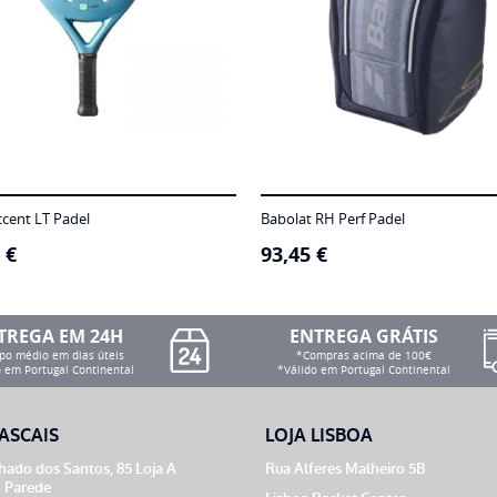
ccent LT Padel
Babolat RH Perf Padel
0
€
93,45
€
TREGA EM 24H
ENTREGA GRÁTIS
o médio em dias úteis
*Compras acima de 100€
 em Portugal Continental
*Válido em Portugal Continental
ASCAIS
LOJA LISBOA
ado dos Santos, 85 Loja A
Rua Alferes Malheiro 5B
 Parede