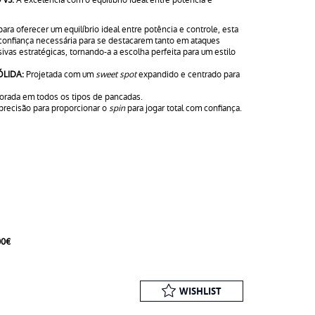
ara oferecer um equilíbrio ideal entre potência e controle, esta
confiança necessária para se destacarem tanto em ataques
vas estratégicas, tornando-a a escolha perfeita para um estilo
LIDA:
Projetada com um
sweet spot
expandido e centrado para
orada em todos os tipos de pancadas.
precisão para proporcionar o
spin
para jogar total com confiança.
00€
WISHLIST