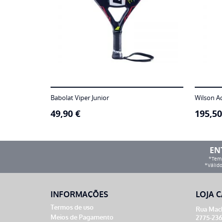
Babolat Viper Junior
Wilson A
49,90
€
195,5
EN
*Temp
*Válido
INFORMAÇÕES
LOJA C
Termos de uso
Rua Mach
Meios de Pagamento
2775-236