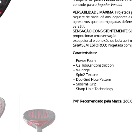
v3
controle para o
Jogador Versátil
VERSATILIDADE MÁXIMA:
Projetada p
raquete de padel dá aos jogadores a 
agressivos quanto em jogadas defensi
versátil.
SENSAÇÃO CONSISTENTEMENTE SÓ
proporcionar uma sensação
excepcional e conexão de bola aprim
SPIN
SEM ESFORÇO:
Projetada com 
Características:
– Power Foam
– C2 Tubular Construction
– V-Bridge
– Spin2 Texture
– Duo Grid Hole Pattern
– Sublime Grip
– Sharp Hole Technology
PVP Recomendado pela Marca: 260,