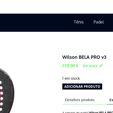
Ténis
Padel
Wilson BELA PRO v3
310,00
€
Em stock
1 em stock
Quantidade
ADICIONAR PRODUTO
de
Wilson
Detalhes produto
Es
BELA
PRO
A raquete de padel
Wilson BELA PRO