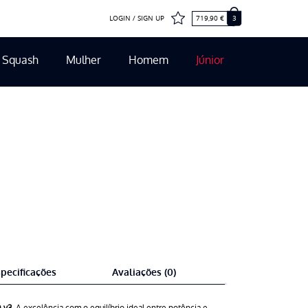
LOGIN / SIGN UP
719,90
€
3
Squash
Mulher
Homem
Júnior
pecificações
Avaliações (0)
 v3.
A excelência com o equilíbrio ideal entre potência e