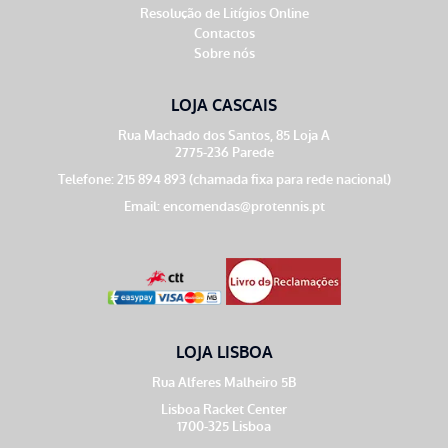
Resolução de Litígios Online
Contactos
Sobre nós
LOJA CASCAIS
Rua Machado dos Santos, 85 Loja A
2775-236 Parede
Telefone: 215 894 893 (chamada fixa para rede nacional)
Email:
encomendas@protennis.pt
LOJA LISBOA
Rua Alferes Malheiro 5B
Lisboa Racket Center
1700-325 Lisboa