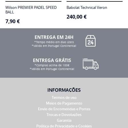
Wilson PREMIER PADEL SPEED
Babolat Technical Veron
BALL
240,00
€
7,90
€
ENTREGA EM 24H
*Tempo médio em dias úteis
*Válido em Portugal Continental
ENTREGA GRÁTIS
*Compras acima de 100€
*Válido em Portugal Continental
INFORMAÇÕES
Termos de uso
Meios de Pagamento
Envio de Encomendas e Portes
Trocas e Devoluções
Garantia
Política de Privacidade e Cookies