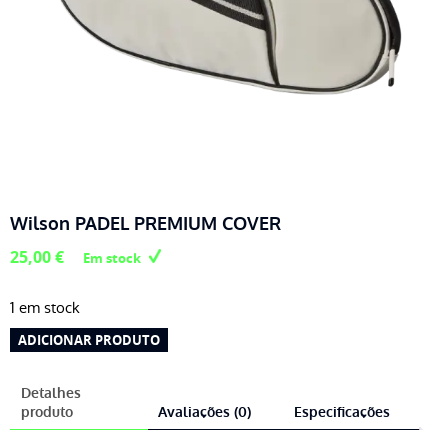
Wilson PADEL PREMIUM COVER
25,00
€
Em stock
1 em stock
Quantidade
ADICIONAR PRODUTO
de
Wilson
Detalhes
PADEL
produto
Avaliações (0)
Especificações
PREMIUM