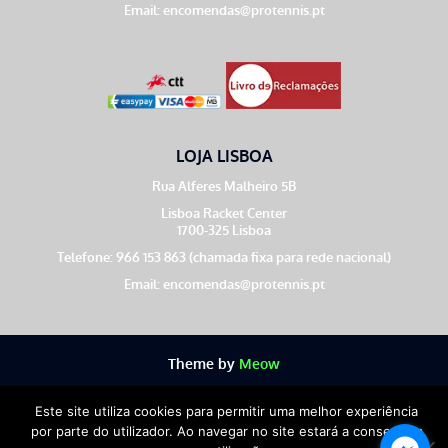
Email:
encomendas@protennis.pt
LOJA LISBOA
Rua Alferes Malheiro 5B
Lisboa Racket Center
1700-325 Lisboa
Telefone: 966 153 863 (chamada fixa para rede nacional)
Email:
encomendas@protennis.pt
Theme by
Meow
Este site utiliza cookies para permitir uma melhor experiência
por parte do utilizador. Ao navegar no site estará a consentir a
Copyright © 2026
ProTennis ©