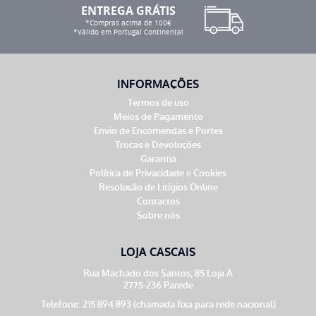
ENTREGA GRÁTIS
*Compras acima de 100€
*Válido em Portugal Continental
INFORMAÇÕES
Termos de uso
Meios de Pagamento
Envio de Encomendas e Portes
Trocas e Devoluções
Garantia
Política de Privacidade e Cookies
Resolução de Litígios Online
Contactos
Sobre nós
LOJA CASCAIS
Rua Machado dos Santos, 85 Loja A
2775-236 Parede
Telefone: 215 894 893 (chamada fixa para rede nacional)