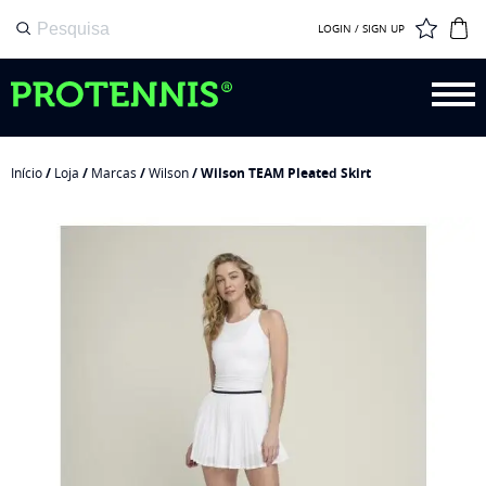
LOGIN / SIGN UP
Início
/
Loja
/
Marcas
/
Wilson
/ Wilson TEAM Pleated Skirt